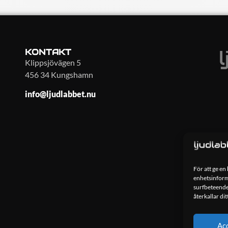
KONTAKT
Klippsjövägen 5
456 34 Kungshamn
info@ljudlabbet.nu
För att ge en
enhetsinforma
surfbeteende
återkallar di
Ac