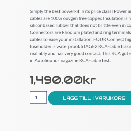
Simply the best powerkit in its price class! Power
cables are 100% oxygen free copper. Insulation is 
siliconbased rubber that does not brittle even in co
Connectors are Rhodium plated and ring terminals 
cables to ease your installation. FOUR Connect hig
fuseholder is waterproof. STAGE2 RCA-cable trasnf
realiably and has very good contact. This RCA got e
in AutoSound-magazine RCA-cable test.
1,490.00
Kr
LÄGG TILL I VARUKORG