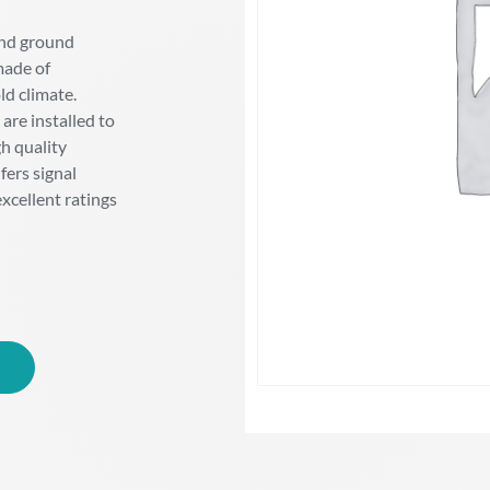
 and ground
made of
ld climate.
are installed to
h quality
ers signal
xcellent ratings