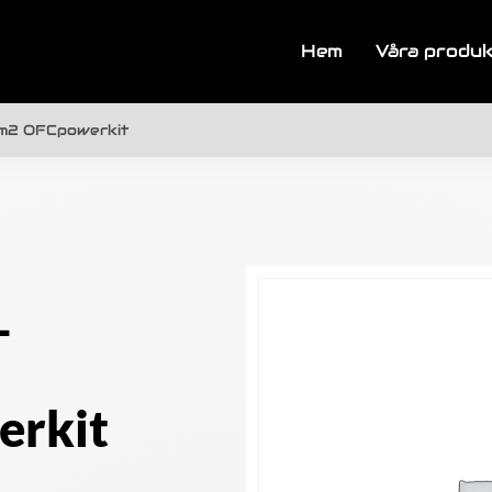
Hem
Våra produ
2 OFCpowerkit
-
rkit