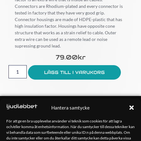
Connectors are Rhodium-plated and every connector is
tested in factory that they have very good grip.
Connector housings are made of HDPE-plastic that has
high insulation factor. Housings have opposite cone
structure that works as a strain relief to cable. Outer
extra wire can be used as a remote lead or noise
supressing ground lead.
79.00
Kr
LÄGG TILL I VARUKORG
OM OSS
Hantera samtycke
Ljudlabbet är en del av Kungshamns Bildepå – Ljudlabbet i
Sotenäs AB.
För att ge en bra upplevelse använder vi teknik som cookies för att lagra
och/eller komma åt enhetsinformation. När du samtycker till dessa tekniker kan
vi behandla data som surfbeteende eller unika ID:n på denna webbplats. Om
KONTAKT
du inte samtycker eller om du återkallar ditt samtycke kan detta påverka vissa
Klippsjövägen 5