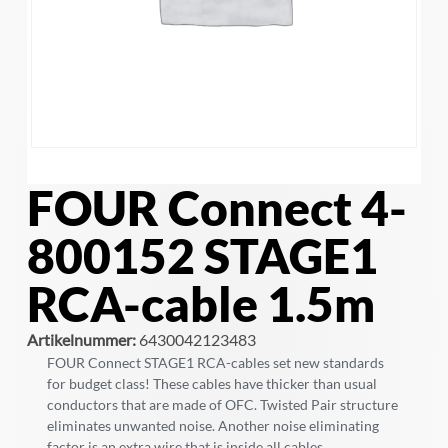
FOUR Connect 4-
800152 STAGE1
RCA-cable 1.5m
Artikelnummer:
6430042123483
FOUR Connect STAGE1 RCA-cables set new standards
for budget class! These cables have thicker than usual
conductors that are made of OFC. Twisted Pair structure
eliminates unwanted noise. Another noise eliminating
factor is an extra wire that is inside all cables.