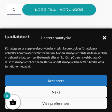
LÄGG TILL I VARUKORG
OM OSS
Hantera samtycke
Ljudlabbet är en del av Kungshamns Bildepå – Ljudlabbet i
Sotenäs AB.
För att ge en bra upplevelse använder vi teknik som cookies för att lagra
och/eller komma åt enhetsinformation. När du samtycker till dessa tekniker kan
vi behandla data som surfbeteende eller unika ID:n på denna webbplats. Om
KONTAKT
du inte samtycker eller om du återkallar ditt samtycke kan detta påverka vissa
Klippsjövägen 5
funktioner negativt.
456 34 Kungshamn
info@ljudlabbet.nu
Acceptera
Neka
0
Visa preferenser
Copyright 2023 Ljudlabbet i Sotenäs AB – Hemsida skapad av
Kimsoft Media AB