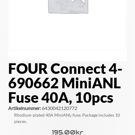
FOUR Connect 4-
690662 MiniANL
Fuse 40A, 10pcs
Artikelnummer:
6430042120772
Rhodium-plated 40A MiniANL-fuse. Package includes 10
pieces.
195.00
Kr