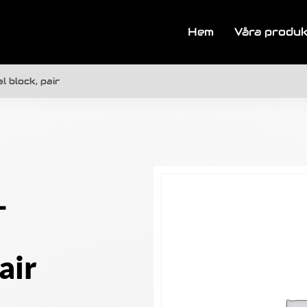
Hem
Våra produ
 block, pair
-
air