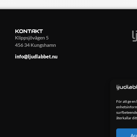
KONTAKT
Klippsjövägen 5
456 34 Kungshamn
info@ljudlabbet.nu
För att ge en
enhetsinforma
surfbeteende
återkallar di
Ac