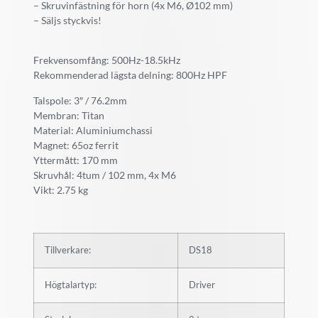
– Skruvinfästning för horn (4x M6, Ø102 mm)
– Säljs styckvis!
Frekvensomfång: 500Hz-18.5kHz
Rekommenderad lägsta delning: 800Hz HPF
Talspole: 3″ / 76.2mm
Membran: Titan
Material: Aluminiumchassi
Magnet: 65oz ferrit
Yttermått: 170 mm
Skruvhål: 4tum / 102 mm, 4x M6
Vikt: 2.75 kg
Tillverkare:
DS18
Högtalartyp:
Driver