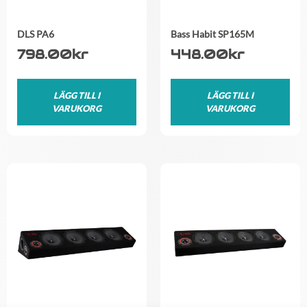
DLS PA6
Bass Habit SP165M
798.00
kr
448.00
kr
LÄGG TILL I
LÄGG TILL I
VARUKORG
VARUKORG