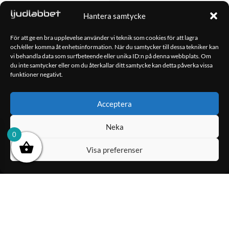
Hantera samtycke
Bass Habit Play SPL84
Bass Habit Play SPL64
2,498.00
kr
1,998.00
kr
För att ge en bra upplevelse använder vi teknik som cookies för att lagra
och/eller komma åt enhetsinformation. När du samtycker till dessa tekniker kan
vi behandla data som surfbeteende eller unika ID:n på denna webbplats. Om
LÄGG TILL I
LÄGG TILL I
du inte samtycker eller om du återkallar ditt samtycke kan detta påverka vissa
funktioner negativt.
VARUKORG
VARUKORG
Acceptera
OM OSS
Neka
Ljudlabbet är en del av Kungshamns Bildepå – Ljudlabbet i
0
Sotenäs AB.
Visa preferenser
KONTAKT
Klippsjövägen 5
456 34 Kungshamn
info@ljudlabbet.nu