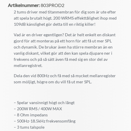
Artikelnummer:
803PROD2
2 tums driver med titanmembran för dig som är ute efter
att spela brutalt högt. 200 WRMS effekttålighet ihop med
109dB känslighet gör detta till en riktig killer!
Vad är en driver egentligen? Det är helt enkelt en diskant
gjord för att monteras på ett horn för att få ut mer SPL
och dynamik. De brukar även ha större membran än en
vanlig diskant, vilket gör att den kan spela djupare ner i
frekvens och på så sätt även få med sig en stor del av
mellanregistret.
Dela den vid 800Hz och få med så mycket mellanregister
som möljigt, högre om du vill få ut mer SPL.
– Spelar vansinnigt högt och långt
– 200W RMS / 400W MAX
– 8 Ohm impedans
– 500Hz-18.5kHz frekvensomfång
– 3 tums talspole