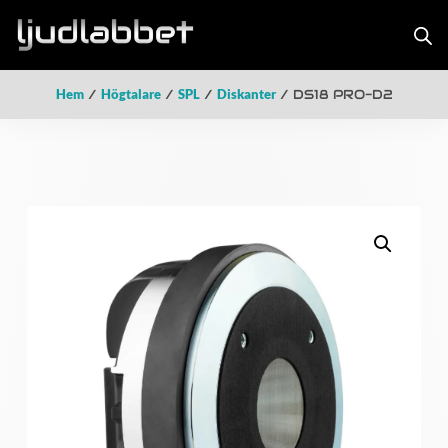
Hem
/
Högtalare
/
SPL
/
Diskanter
/ DS18 PRO-D2