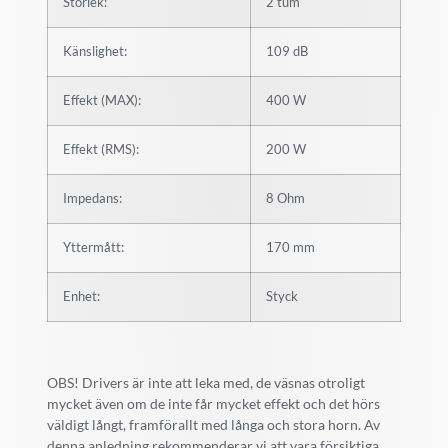
Storlek:
2 tum
Känslighet:
109 dB
Effekt (MAX):
400 W
Effekt (RMS):
200 W
Impedans:
8 Ohm
Yttermått:
170 mm
Enhet:
Styck
OBS!
Drivers är inte att leka med, de väsnas otroligt
mycket även om de inte får mycket effekt och det hörs
väldigt långt, framförallt med långa och stora horn. Av
denna anledning rekommenderar vi att vara försiktiga,