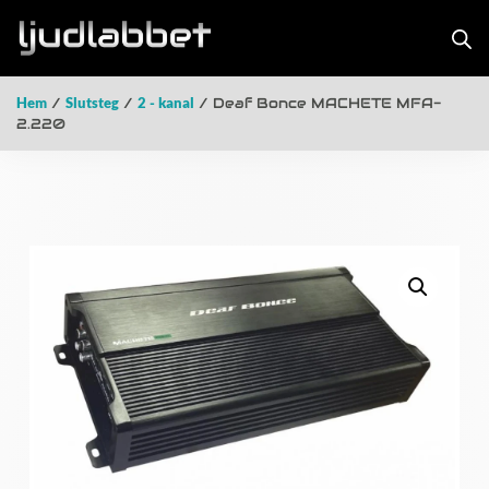
Hem
/
Slutsteg
/
2 - kanal
/ Deaf Bonce MACHETE MFA-
2.220