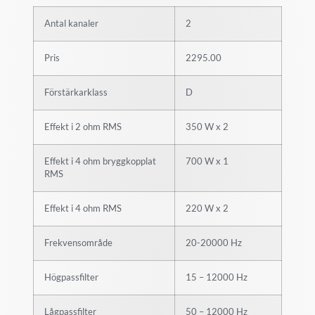
Antal kanaler
2
Pris
2295.00
Förstärkarklass
D
Effekt i 2 ohm RMS
350 W x 2
Effekt i 4 ohm bryggkopplat
700 W x 1
RMS
Effekt i 4 ohm RMS
220 W x 2
Frekvensområde
20-20000 Hz
Högpassfilter
15 – 12000 Hz
Lågpassfilter
50 – 12000 Hz