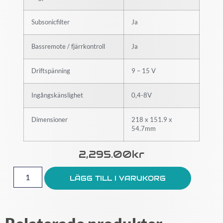
Subsonicfilter
Ja
Bassremote / fjärrkontroll
Ja
Driftspänning
9 – 15 V
Ingångskänslighet
0,4-8V
Dimensioner
218 x 151.9 х
54.7mm
2,295.00
Kr
LÄGG TILL I VARUKORG