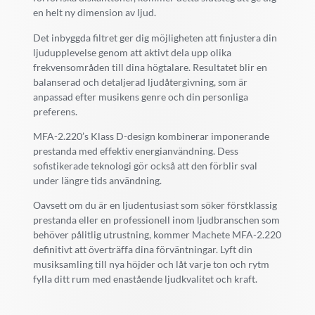
en helt ny dimension av ljud.
Det inbyggda filtret ger dig möjligheten att finjustera din
ljudupplevelse genom att aktivt dela upp olika
frekvensområden till dina högtalare. Resultatet blir en
balanserad och detaljerad ljudåtergivning, som är
anpassad efter musikens genre och din personliga
preferens.
MFA-2.220’s Klass D-design kombinerar imponerande
prestanda med effektiv energianvändning. Dess
sofistikerade teknologi gör också att den förblir sval
under längre tids användning.
Oavsett om du är en ljudentusiast som söker förstklassig
prestanda eller en professionell inom ljudbranschen som
behöver pålitlig utrustning, kommer Machete MFA-2.220
definitivt att överträffa dina förväntningar. Lyft din
musiksamling till nya höjder och låt varje ton och rytm
fylla ditt rum med enastående ljudkvalitet och kraft.