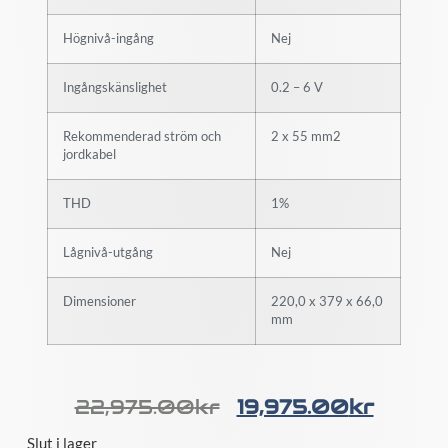
Högnivå-ingång
Nej
Ingångskänslighet
0.2 – 6 V
Rekommenderad ström och
2 x 55 mm2
jordkabel
THD
1%
Lågnivå-utgång
Nej
Dimensioner
220,0 x 379 x 66,0
mm
22,975.00
Kr
19,975.00
Kr
Slut i lager