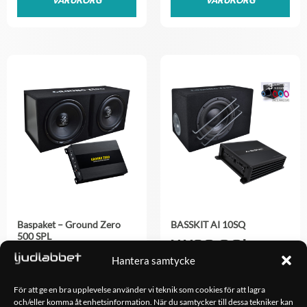
VARUKORG
VARUKORG
Baspaket – Ground Zero
BASSKIT AI 10SQ
500 SPL
4,490.00
kr
5,000.00
kr
Hantera samtycke
För att ge en bra upplevelse använder vi teknik som cookies för att lagra
LÄGG TILL I
LÄGG TILL I
och/eller komma åt enhetsinformation. När du samtycker till dessa tekniker kan