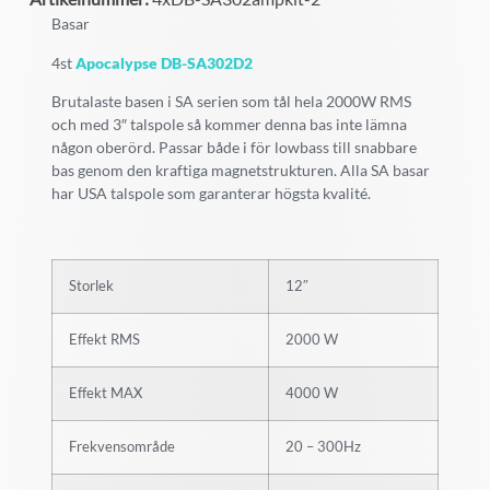
Basar
4st
Apocalypse DB-SA302D2
Brutalaste basen i SA serien som tål hela 2000W RMS
och med 3″ talspole så kommer denna bas inte lämna
någon oberörd. Passar både i för lowbass till snabbare
bas genom den kraftiga magnetstrukturen. Alla SA basar
har USA talspole som garanterar högsta kvalité.
Storlek
12″
Effekt RMS
2000 W
Effekt MAX
4000 W
Frekvensområde
20 – 300Hz