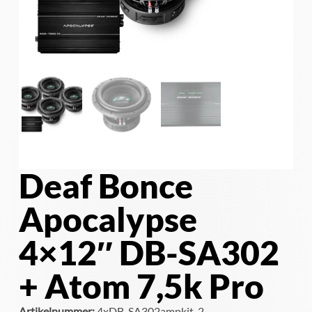
Deaf Bonce
Apocalypse
4×12″ DB-SA302
+ Atom 7,5k Pro
Artikelnummer:
4xDB-SA302ampkit-2