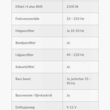
Effekt i 4 ohm RMS
2500 W
Frekvensområde
10 – 250 Hz
Högpassfilter
Ja 10-50 Hz
Bandpassfilter
Ja
Lågpassfilter
40 – 250 Hz
Subsonicfilter
Ja
Bass boost
Ja, justerbar 35 –
90 Hz
Bassremote / fjärrkontroll
Ja
Driftspänning
9-15 V