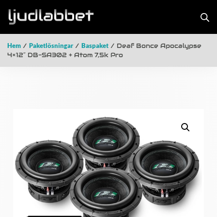
Hem
/
Paketlösningar
/
Baspaket
/ Deaf Bonce Apocalypse
4×12″ DB-SA302 + Atom 7,5k Pro