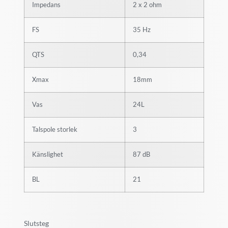
Impedans
2 x 2 ohm
FS
35 Hz
QTS
0,34
Xmax
18mm
Vas
24L
Talspole storlek
3
Känslighet
87 dB
BL
21
Slutsteg