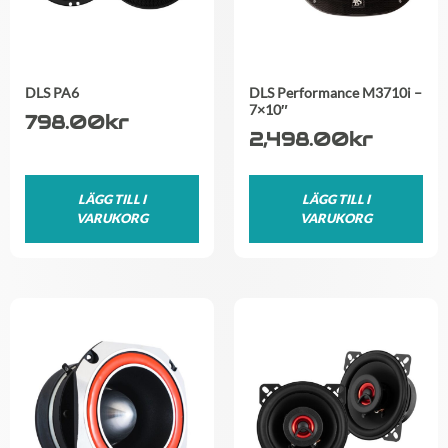
DLS PA6
DLS Performance M3710i –
7×10″
798.00
kr
2,498.00
kr
LÄGG TILL I
LÄGG TILL I
VARUKORG
VARUKORG