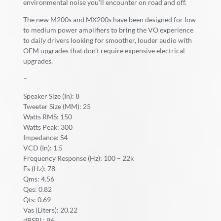
environmental noise you’ll encounter on road and off.
The new M200s and MX200s have been designed for low
to medium power amplifiers to bring the VO experience
to daily drivers looking for smoother, louder audio with
OEM upgrades that don’t require expensive electrical
upgrades.
–
Speaker Size (In): 8
Tweeter Size (MM): 25
Watts RMS: 150
Watts Peak: 300
Impedance: S4
VCD (In): 1.5
Frequency Response (Hz): 100 – 22k
Fs (Hz): 78
Qms: 4.56
Qes: 0.82
Qts: 0.69
Vas (Liters): 20.22
dBSPL: 96