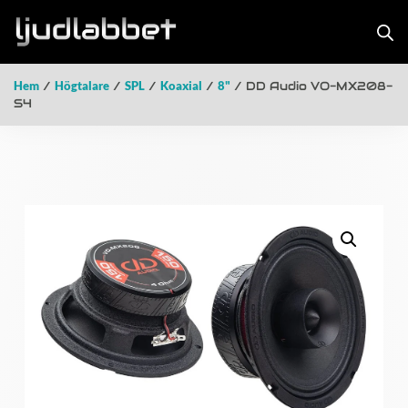
Hem
/
Högtalare
/
SPL
/
Koaxial
/
8"
/ DD Audio VO-MX208-
S4