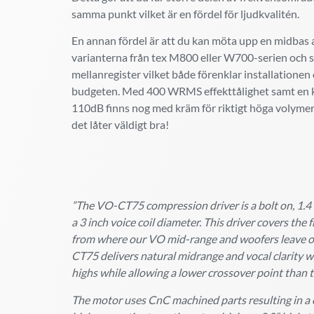
samma punkt vilket är en fördel för ljudkvalitén.
En annan fördel är att du kan möta upp en midbas a
varianterna från tex M800 eller W700-serien och s
mellanregister vilket både förenklar installationen
budgeten. Med 400 WRMS effekttålighet samt en k
110dB finns nog med kräm för riktigt höga volyme
det låter väldigt bra!
”The VO-CT75 compression driver is a bolt on, 1.4 
a 3 inch voice coil diameter. This driver covers the
from where our VO mid-range and woofers leave of
CT75 delivers natural midrange and vocal clarity wi
highs while allowing a lower crossover point than 
The motor uses CnC machined parts resulting in a c