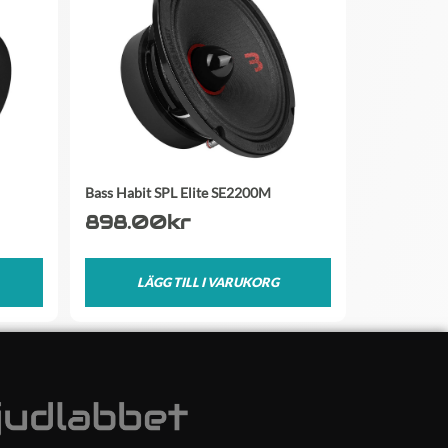
Bass Habit SPL Elite SE2200M
898.00
kr
LÄGG TILL I VARUKORG