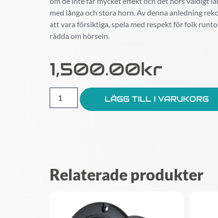
om de inte får mycket effekt och det hörs väldigt lå
med långa och stora horn. Av denna anledning re
att vara försiktiga, spela med respekt för folk run
rädda om hörseln.
1,500.00
Kr
LÄGG TILL I VARUKORG
Relaterade produkter