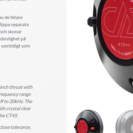
v de fetare
lippa separata
 och skonar
änslighet på
r samtidigt som
inch throat with
 frequency range
f to 20kHz. The
th crystal clear
the CT45.
lose tolerance,