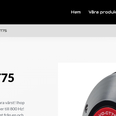
Hem
Våra produ
CT75
T75
ra värst! Ihop
r till 800 Hz!
et från en och