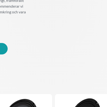
ngt, framförallt
kommenderar vi
tomkring och vara