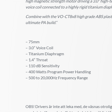
high magnetic strength motor driving a 3.0” high-
voice coil connected to a highly rigid titanium dia
Combine with the VO-CT8x8 high grade ABS plasti
ultimate PA build.”
– 75mm
– 3.0” Voice Coil
– Titanium Diaphragm
– 1.4” Throat
– 110 dB Sensitivity
– 400 Watts Program Power Handling
– 500 to 20,000Hz Frequency Range
OBS!
Drivers är inte att leka med, de väsnas otrol