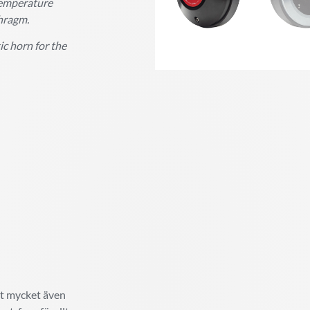
temperature
phragm.
c horn for the
igt mycket även