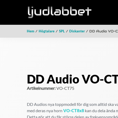
Hem
/
Högtalare
/
SPL
/
Diskanter
/ DD Audio VO-
DD Audio VO-C
Artikelnummer:
VO-CT75
DD Audios nya toppmodell för dig som alltid ska va
med deras nya horn
VO-CT8x8
kan du dela ända ne
Detta gör att du får större delen av frekvensområd