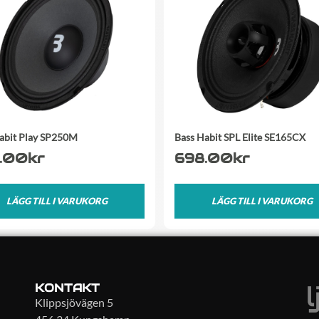
abit Play SP250M
Bass Habit SPL Elite SE165CX
.00
kr
698.00
kr
LÄGG TILL I VARUKORG
LÄGG TILL I VARUKORG
KONTAKT
Klippsjövägen 5