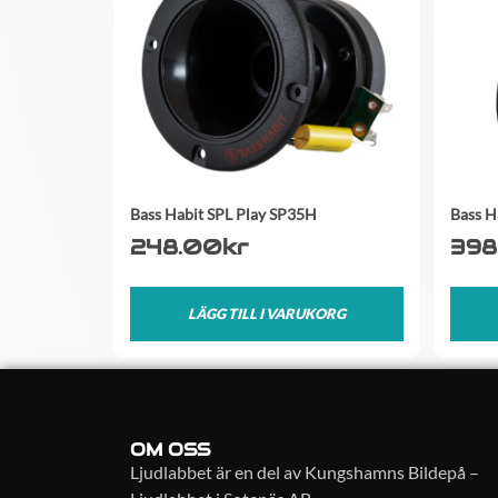
Bass Habit SPL Play SP35H
Bass H
248.00
kr
398
LÄGG TILL I VARUKORG
OM OSS
Ljudlabbet är en del av Kungshamns Bildepå –