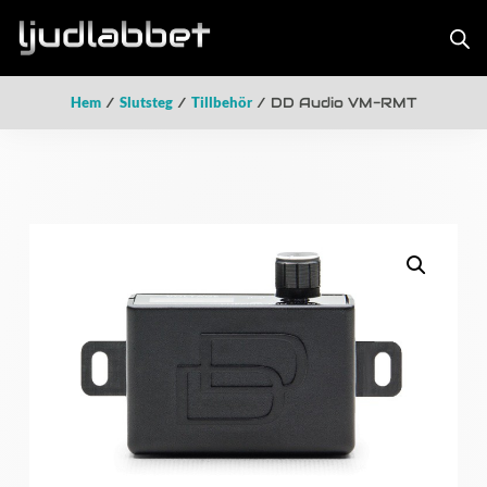
Hem
/
Slutsteg
/
Tillbehör
/ DD Audio VM-RMT