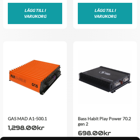
LÄGG TILL I
LÄGG TILL I
VARUKORG
VARUKORG
GAS MAD A1-500.1
Bass Habit Play Power 70.2
gen 2
1,298.00
kr
698.00
kr