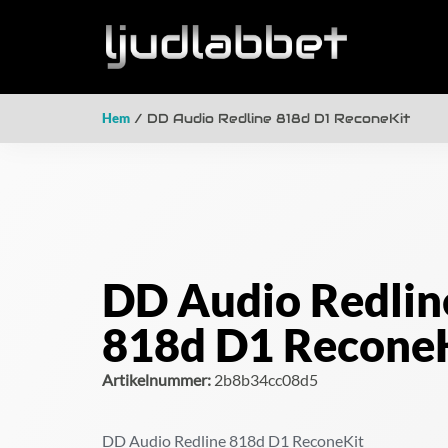
Hem
/ DD Audio Redline 818d D1 ReconeKit
DD Audio Redlin
818d D1 Recone
Artikelnummer:
2b8b34cc08d5
DD Audio Redline 818d D1 ReconeKit