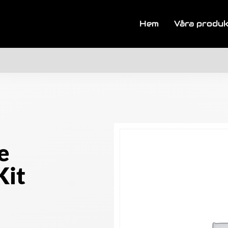
Hem
Våra produ
e
Kit