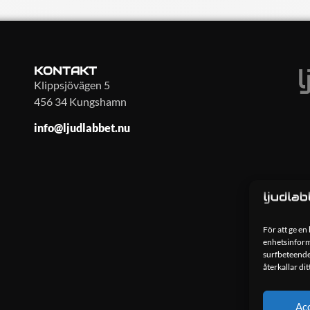
KONTAKT
Klippsjövägen 5
456 34 Kungshamn
info@ljudlabbet.nu
För att ge en
enhetsinforma
surfbeteende
återkallar di
Ac