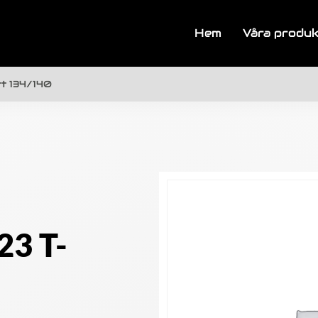
Hem
Våra produ
t 134/140
3 T-