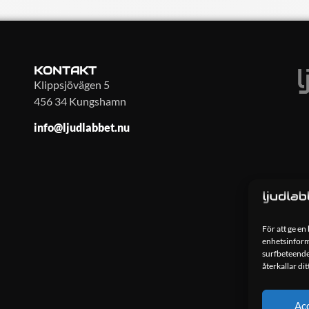
KONTAKT
Klippsjövägen 5
456 34 Kungshamn
info@ljudlabbet.nu
För att ge en
enhetsinforma
surfbeteende
återkallar di
Ac