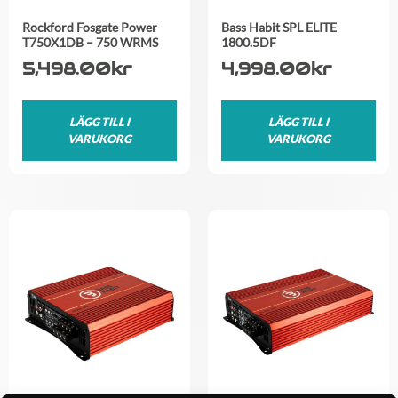
Rockford Fosgate Power
Bass Habit SPL ELITE
T750X1DB – 750 WRMS
1800.5DF
5,498.00
kr
4,998.00
kr
LÄGG TILL I
LÄGG TILL I
VARUKORG
VARUKORG