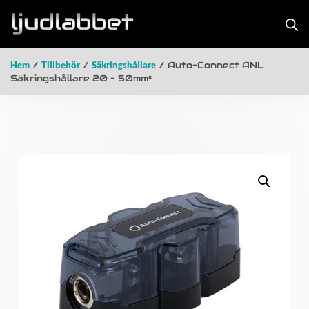
Hem
/
Tillbehör
/
Säkringshållare
/ Auto-Connect ANL
Säkringshållare 20 – 50mm²