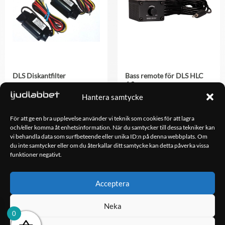
DLS Diskantfilter
Bass remote för DLS HLC
4.2
198.00
kr
Hantera samtycke
395.00
kr
För att ge en bra upplevelse använder vi teknik som cookies för att lagra
och/eller komma åt enhetsinformation. När du samtycker till dessa tekniker kan
LÄGG TILL I
LÄGG TILL I
vi behandla data som surfbeteende eller unika ID:n på denna webbplats. Om
VARUKORG
VARUKORG
du inte samtycker eller om du återkallar ditt samtycke kan detta påverka vissa
funktioner negativt.
OM OSS
Acceptera
Ljudlabbet är en del av Kungshamns Bildepå – Ljudlabbet i
Sotenäs AB.
Neka
0
KONTAKT