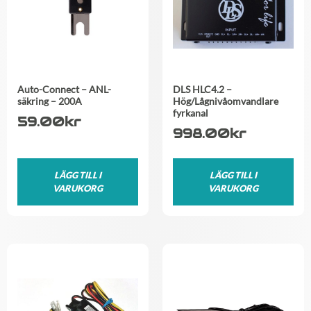
Auto-Connect – ANL-
DLS HLC4.2 –
säkring – 200A
Hög/Lågnivåomvandlare
fyrkanal
59.00
kr
998.00
kr
LÄGG TILL I
LÄGG TILL I
VARUKORG
VARUKORG