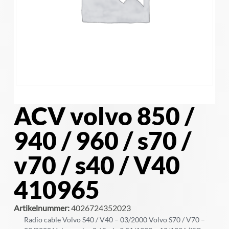
ACV volvo 850 /
940 / 960 / s70 /
v70 / s40 / V40
410965
Artikelnummer:
4026724352023
Radio cable Volvo S40 / V40 – 03/2000 Volvo S70 / V70 –