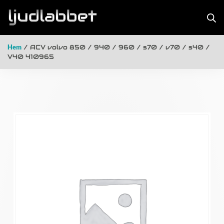
Hem
/ ACV volvo 850 / 940 / 960 / s70 / v70 / s40 /
V40 410965