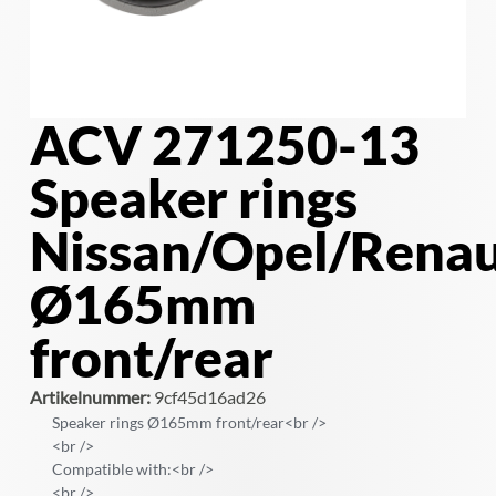
ACV 271250-13
Speaker rings
Nissan/Opel/Renau
Ø165mm
front/rear
Artikelnummer:
9cf45d16ad26
Speaker rings Ø165mm front/rear<br />
<br />
Compatible with:<br />
<br />