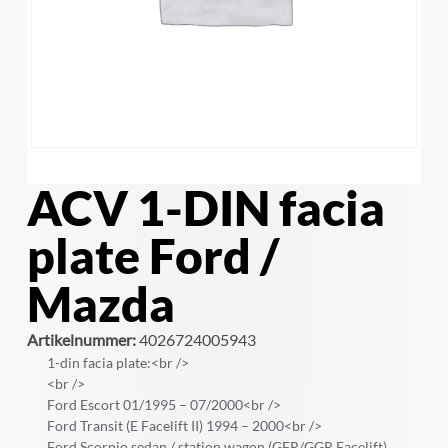
ACV 1-DIN facia
plate Ford /
Mazda
Artikelnummer:
4026724005943
1-din facia plate:<br />
<br />
Ford Escort 01/1995 – 07/2000<br />
Ford Transit (E Facelift II) 1994 – 2000<br />
Ford Scorpio sedan / station wagon (GFR/GGR Facelift)