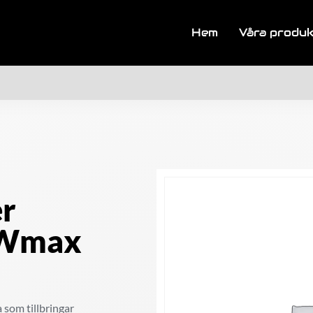
Hem
Våra produ
r
0Wmax
 som tillbringar