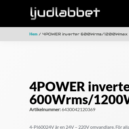
Hem
/ 4POWER inverter 600Wrms/1200Wmax
4POWER inverte
600Wrms/120
Artikelnummer:
6430042120369
4-PI60024V är en 24V – 220V omvandlare. För alla