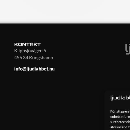
KONTAKT
Klippsjövägen 5
456 34 Kungshamn
info@ljudlabbet.nu
För att ge en
enhetsinforma
surfbeteende
återkallar di