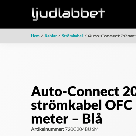
Hem
/
Kablar
/
Strömkabel
/ Auto-Connect 20mm² 
Auto-Connect 2
strömkabel OFC 
meter – Blå
Artikelnummer:
720C204BU6M