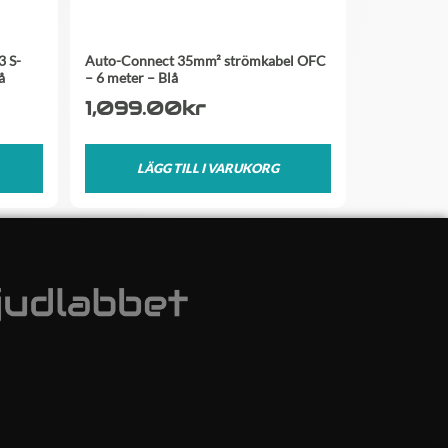
 S-
Auto-Connect 35mm² strömkabel OFC
å
– 6 meter – Blå
1,099.00
kr
LÄGG TILL I VARUKORG