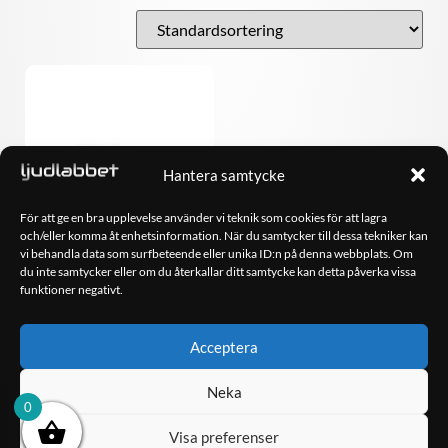
Hantera samtycke
För att ge en bra upplevelse använder vi teknik som cookies för att lagra
och/eller komma åt enhetsinformation. När du samtycker till dessa tekniker kan
vi behandla data som surfbeteende eller unika ID:n på denna webbplats. Om
du inte samtycker eller om du återkallar ditt samtycke kan detta påverka vissa
funktioner negativt.
GAS MS69
1,298.00
kr
Acceptera
Neka
LÄGG TILL I
0
VARUKORG
Visa preferenser