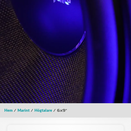
Hem
/
Marint
/
Högtalare
/ 6x9"