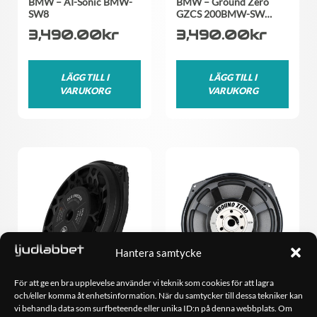
BMW – AI-Sonic BMW-
BMW – Ground Zero
SW8
GZCS 200BMW-SW…
3,490.00
kr
3,490.00
kr
LÄGG TILL I
LÄGG TILL I
VARUKORG
VARUKORG
Hantera samtycke
För att ge en bra upplevelse använder vi teknik som cookies för att lagra
och/eller komma åt enhetsinformation. När du samtycker till dessa tekniker kan
vi behandla data som surfbeteende eller unika ID:n på denna webbplats. Om