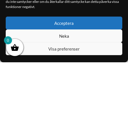
du inte samtycker eller om du återkallar ditt samtycke kan detta påverka vissa
DLS Cruise CRPP-
Ground Zero GZCS
BMW1.8 – 8″ under…
200BMW-SW4
funktioner negativt.
1,998.00
kr
3,990.00
kr
Acceptera
LÄGG TILL I
LÄGG TILL I
Neka
VARUKORG
VARUKORG
0
Visa preferenser