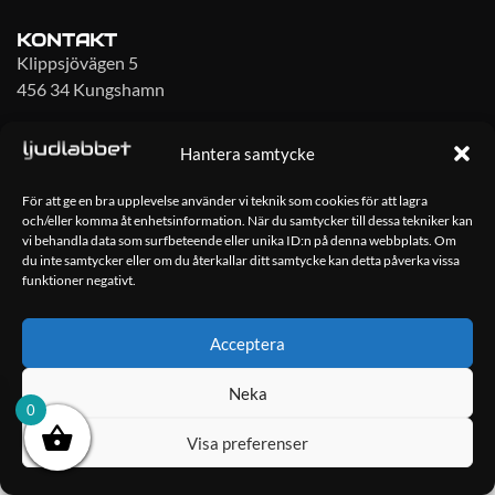
KONTAKT
Klippsjövägen 5
456 34 Kungshamn
info@ljudlabbet.nu
Hantera samtycke
För att ge en bra upplevelse använder vi teknik som cookies för att lagra
och/eller komma åt enhetsinformation. När du samtycker till dessa tekniker kan
vi behandla data som surfbeteende eller unika ID:n på denna webbplats. Om
du inte samtycker eller om du återkallar ditt samtycke kan detta påverka vissa
Copyright 2023 Ljudlabbet i Sotenäs AB – Hemsida skapad av
Kimsoft Media AB
funktioner negativt.
Acceptera
Neka
0
Visa preferenser